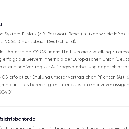
d
n System-E-Mails (z.B. Passwort-Reset) nutzen wir die Infrast
r. 57, 56410 Montabaur, Deutschland).
Mail-Adresse an IONOS übermittelt, um die Zustellung zu ermö
erfolgt auf Servern innerhalb der Europäischen Union (Deuts
ieter einen Vertrag zur Auftragsverarbeitung abgeschlossen
OS erfolgt zur Erfüllung unserer vertraglichen Pflichten (Art. 6 A
rund unseres berechtigten Interesses an einer zuverlässigen
 DSGVO).
ufsichtsbehörde
sichtsbehörde für den Datenschutz in Schleswig-Holstein ist: