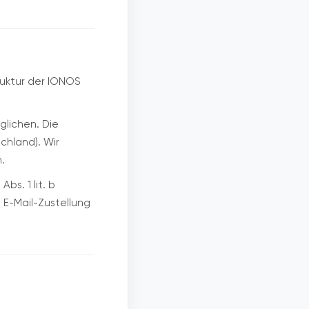
ruktur der IONOS
glichen. Die
chland). Wir
.
bs. 1 lit. b
 E-Mail-Zustellung