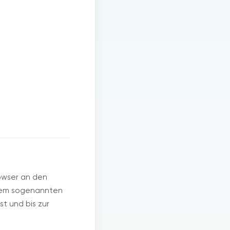
owser an den
inem sogenannten
t und bis zur