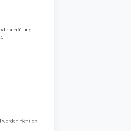
d zur Erfüllung
O.
n
d werden nicht an